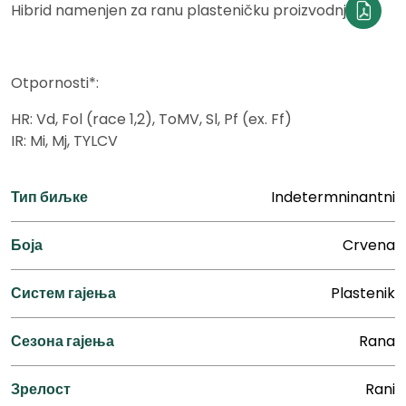
Hibrid namenjen za ranu plasteničku proizvodnju.
Otpornosti*:
HR: Vd, Fol (race 1,2), ToMV, Sl, Pf (ex. Ff)
IR: Mi, Mj, TYLCV
Тип биљке
Indetermninantni
Боја
Crvena
Систем гајења
Plastenik
Сезона гајења
Rana
Зрелост
Rani