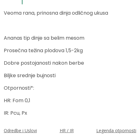
Veoma rana, prinosna dinja odličnog ukusa
Ananas tip dinje sa belim mesom
Prosečna težina plodova 1,5-2kg
Dobre postojanosti nakon berbe
Biljke srednje bujnosti
Otpornosti*:
HR: Fom 0,1
IR: Pcu, Px
Odredbe i Uslovi
HR / IR
Legenda otpornosti