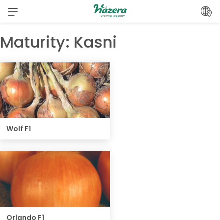
Pređi
na
sadržaj
Maturity:
Kasni
Wolf F1
Orlando F1