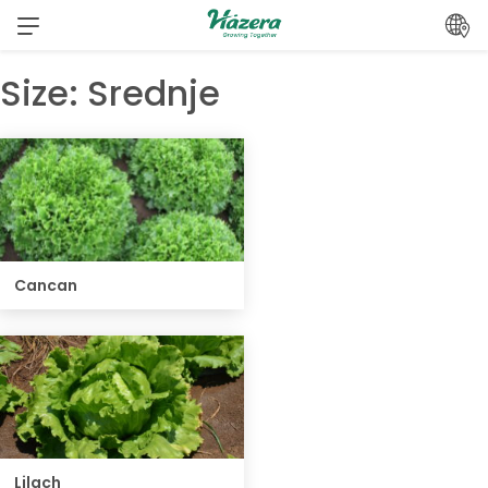
Pređi
na
sadržaj
Size:
Srednje
Cancan
Lilach