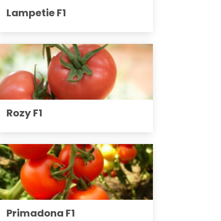
Lampetie F1
Rozy F1
Primadona F1