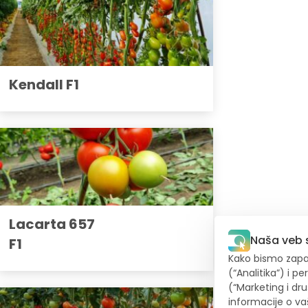
Kendall F1
Lacarta 657
Naša veb s
F1
Kako bismo zapam
(“Analitika”) i p
(“Marketing i dr
informacije o v