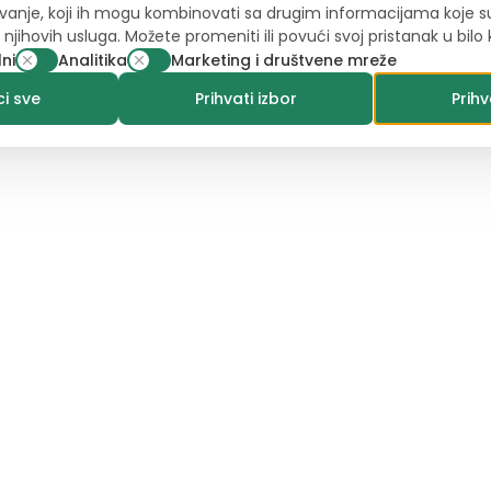
avanje, koji ih mogu kombinovati sa drugim informacijama koje su p
njihovih usluga. Možete promeniti ili povući svoj pristanak u bilo
ni
Analitika
Marketing i društvene mreže
i sve
Prihvati izbor
Prihv