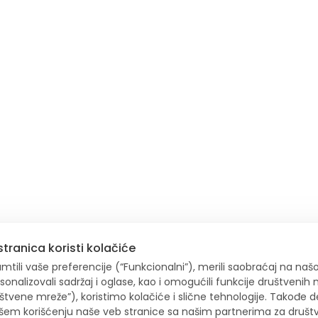
tranica koristi kolačiće
tili vaše preferencije (“Funkcionalni”), merili saobraćaj na našoj
ersonalizovali sadržaj i oglase, kao i omogućili funkcije društvenih
uštvene mreže”), koristimo kolačiće i slične tehnologije. Takođe 
ašem korišćenju naše veb stranice sa našim partnerima za društ