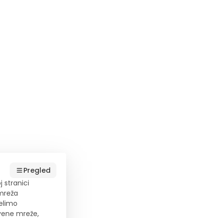
Pregled
 stranici
 mreža
delimo
vene mreže,