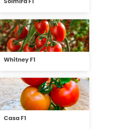
Solmira F1
Whitney F1
Casa F1