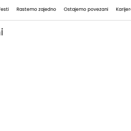
esti
Rastemo zajedno
Ostajemo povezani
Karije
i