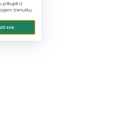
rikupili iz
 kojem trenutku.
ati sve