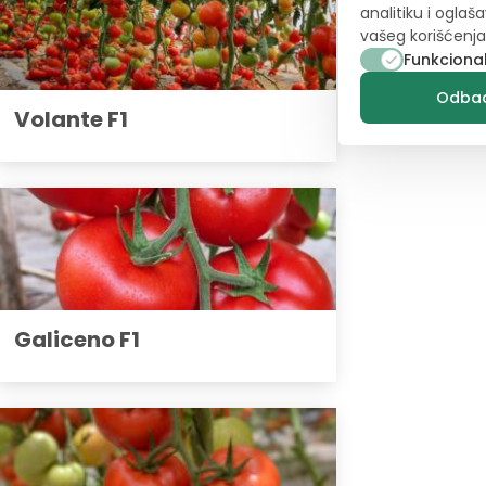
analitiku i oglaš
vašeg korišćenja 
Funkcional
Odbac
Volante F1
Galiceno F1