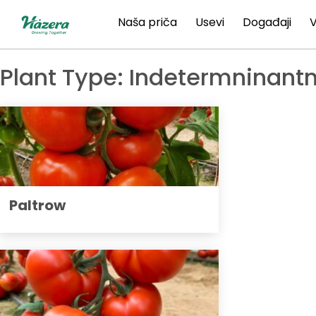
Pređi
Naša priča
Usevi
Događaji
V
na
sadržaj
Plant Type:
Indetermninantn
Paltrow