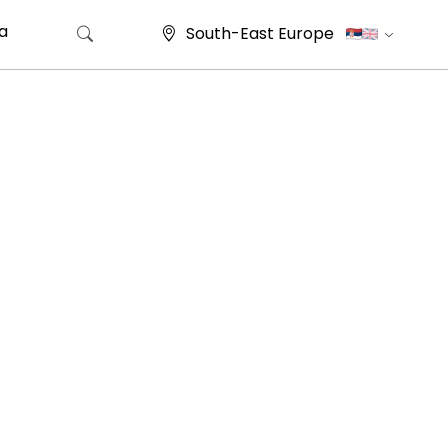
ra
South-East Europe
Претрага за: